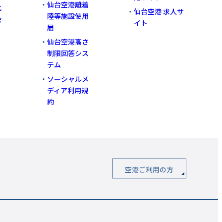
仙台空港離着
化
仙台空港 求人サ
陸等施設使用
会
イト
届
仙台空港高さ
制限回答シス
テム
ソーシャルメ
ディア利用規
約
空港ご利用の方