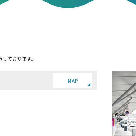
意しております。
MAP