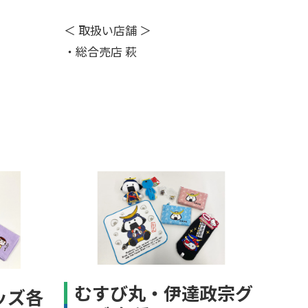
＜ 取扱い店舗 ＞
・総合売店 萩
むすび丸・伊達政宗グ
ッズ各