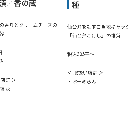
漬／香の蔵
種
の香りとクリームチーズの
仙台弁を話すご当地キャラ
妙
「仙台弁こけし」の雑貨
円
税込305円～
入
＜ 取扱い店舗 ＞
い店舗 ＞
・ぶーめらん
店 萩