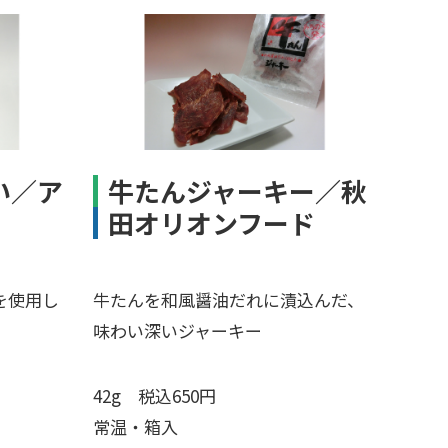
い／ア
牛たんジャーキー／秋
田オリオンフード
を使用し
牛たんを和風醤油だれに漬込んだ、
味わい深いジャーキー
42g 税込650円
常温・箱入