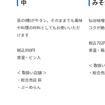
中
みそ
具の9割が牛タン。そのままでも薬味
仙台味噌
や料理の材料としてもお使いいただ
コクが絶
けます
税込702
税込950円
常温・箱
常温・ビン入
＜ 取扱
＜ 取扱い店舗 ＞
・総合売
・総合売店 萩
・ぶーめらん