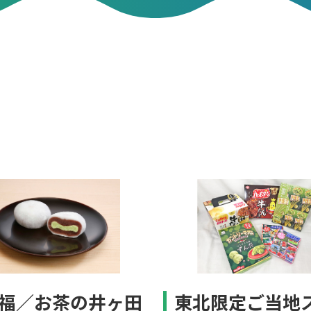
東北限定ご当地
福／お茶の井ヶ田