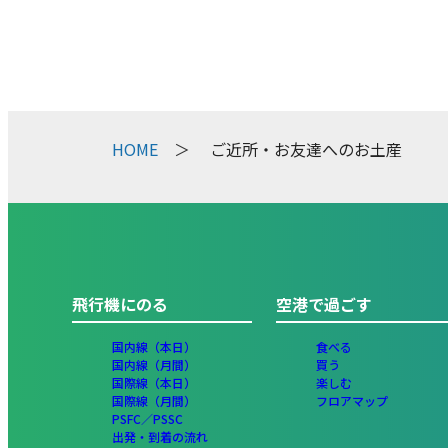
HOME
ご近所・お友達へのお土産
飛行機にのる
空港で過ごす
国内線（本日）
食べる
国内線（月間）
買う
国際線（本日）
楽しむ
国際線（月間）
フロアマップ
PSFC／PSSC
出発・到着の流れ