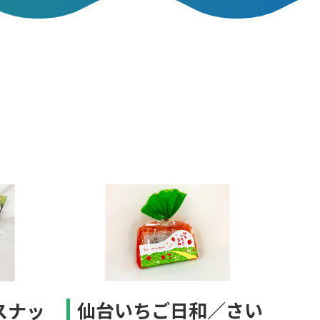
仙台いちご日和／さい
スナッ