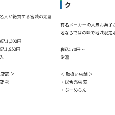
ク
名人が絶賛する宮城の定番
有名メーカーの人気お菓子
地ならではの味で地域限定
込1,300円
込1,950円
税込570円～
入
常温
い店舗 ＞
＜ 取扱い店舗 ＞
店 萩
・総合売店 萩
・ぶーめらん