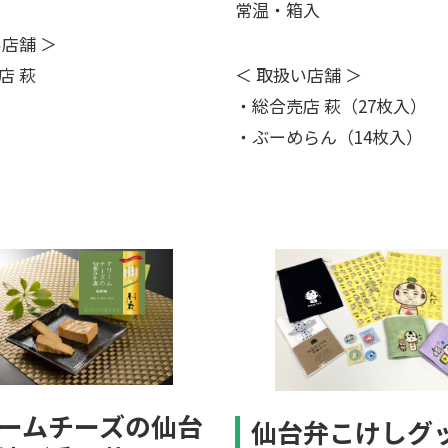
常温・箱入
い店舗 ＞
店 萩
＜ 取扱い店舗 ＞
・総合売店 萩（27枚入）
・ぶーめらん（14枚入）
ームチーズの仙台
仙台弁こけしグ