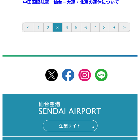
中国国際航空 仙台－大連・北京の運休について
1
2
3
4
5
6
7
8
9
企業サイト