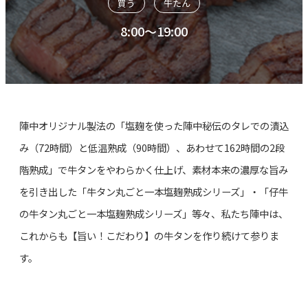
買う
牛たん
8:00～19:00
陣中オリジナル製法の「塩麹を使った陣中秘伝のタレでの漬込
み（72時間）と低温熟成（90時間）、あわせて162時間の2段
階熟成」で牛タンをやわらかく仕上げ、素材本来の濃厚な旨み
を引き出した「牛タン丸ごと一本塩麹熟成シリーズ」・「仔牛
の牛タン丸ごと一本塩麹熟成シリーズ」等々、私たち陣中は、
これからも【旨い！こだわり】の牛タンを作り続けて参りま
す。