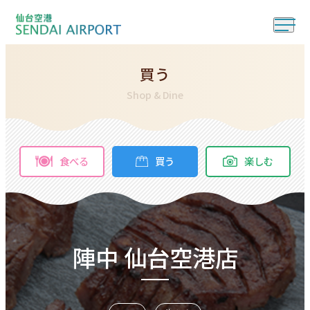
買う
Shop & Dine
食べる
買う
楽しむ
陣中 仙台空港店