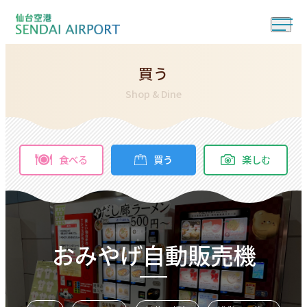
買う
Shop & Dine
食べる
買う
楽しむ
おみやげ自動販売機