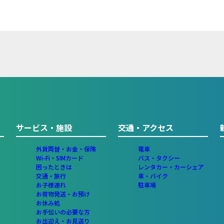
サービス・施設
交通・アクセス
外貨両替・お金・保険
電車
Wi-Fi・SIMカード
バス・タクシー
困ったときは
レンタカー・カーシェア
交通・旅行
車・バイク
お子様連れ
駐車場
お荷物発送・お預け
お休み処
お手伝いの必要な方
お出迎え・お見送り