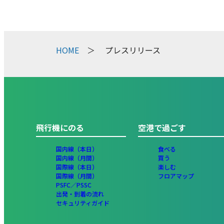
HOME
プレスリリース
飛行機にのる
空港で過ごす
国内線（本日）
食べる
国内線（月間）
買う
国際線（本日）
楽しむ
国際線（月間）
フロアマップ
PSFC／PSSC
出発・到着の流れ
セキュリティガイド