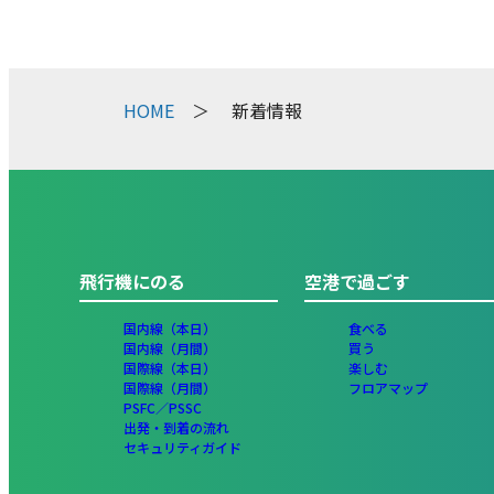
HOME
新着情報
飛行機にのる
空港で過ごす
国内線（本日）
食べる
国内線（月間）
買う
国際線（本日）
楽しむ
国際線（月間）
フロアマップ
PSFC／PSSC
出発・到着の流れ
セキュリティガイド