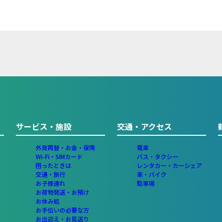
サービス・施設
交通・アクセス
外貨両替・お金・保険
電車
Wi-Fi・SIMカード
バス・タクシー
困ったときは
レンタカー・カーシェア
交通・旅行
車・バイク
お子様連れ
駐車場
お荷物発送・お預け
お休み処
お手伝いの必要な方
お出迎え・お見送り